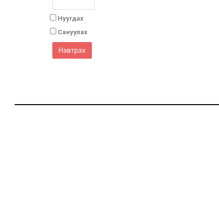
Нуугдах
Сануулах