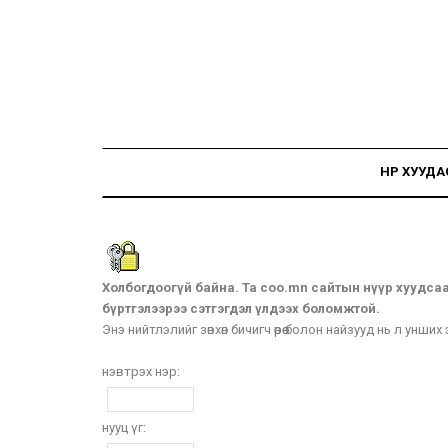
НҮҮР ХУУДА
Холбогдоогүй байна. Та coo.mn сайтын нүүр хуудса
бүртгэлээрээ сэтгэгдэл үлдээх боломжтой.
Энэ нийтлэлийг зөвхөн бичигч өөрөө болон найзууд нь л унших
нэвтрэх нэр:
нууц үг: