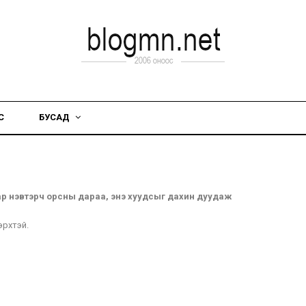
С
БУСАД
ар нэвтэрч орсны дараа, энэ хуудсыг дахин дуудаж
 эрхтэй.