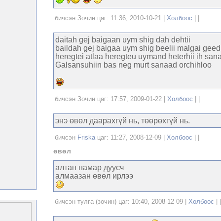
бичсэн Зочин цаг: 11:36, 2010-10-21 |
Холбоос
| |
daitah gej baigaan uym shig dah dehtii
baildah gej baigaa uym shig beelii malgai geed
heregtei atlaa heregteu uymand heterhii ih sa
Galsansuhiin bas neg murt sanaad orchihloo
бичсэн Зочин цаг: 17:57, 2009-01-22 |
Холбоос
| |
энэ өвөл даарахгүй нь, төөрөхгүй нь.
бичсэн
Friska
цаг: 11:27, 2008-12-09 |
Холбоос
| |
өвөл
алтан намар дуусч
алмаазан өвөл ирлээ
бичсэн тулга (зочин) цаг: 10:40, 2008-12-09 |
Холбоос
| |