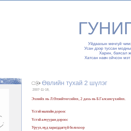
ГУНИ
Уйдаахын мөчгүй чимэ
Усан дээр туссан модны
Харин, баясал ж
Хатсан навч ойчсон мэт
га
Өвлийн тухай 2 шүлэг
2007-11-18,
Эхнийх нь Л.Өлзийтөгсийнх, 2 дахь нь Б.Галсансүхийнх.
Үстэй малгайн дороос
Үстэй алчууран дороос
Уруул, нүд харагддаггүй болохоор