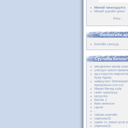
Миний танилцуулга
Миний зургийн цомог
Илүү..
Бичлэгийн а
Блогийн сангууд
Сүүлийн бичлэг
амьдралын аахар шаа
үлмэдэх шилэн өрөөнөө
ад үзэгдэх/аз жаргалта
буюу Адлер
найруулагч Звягинцев
ярилцлагын хэсгээс
Мөрөн Мичид хоёр
гажиг зуршлууд
орчуулга
Кантик :)
Кино минохон
гарчиг
...
тайлан маягийн
(гарчиггүй)
харин ээ, яавал дээр 
(гарчиггүй)