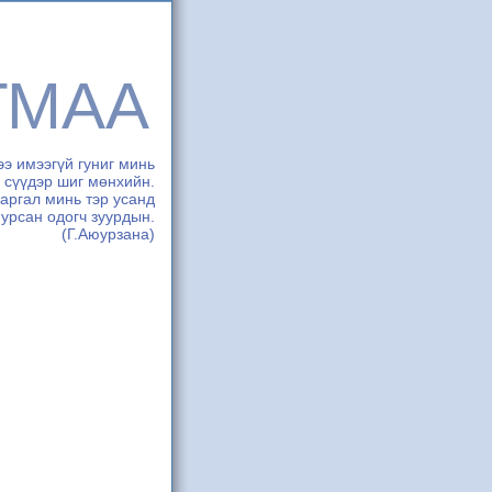
ГМАА
э имээгүй гуниг минь
 сүүдэр шиг мөнхийн.
аргал минь тэр усанд
 урсан одогч зуурдын.
(Г.Аюурзана)