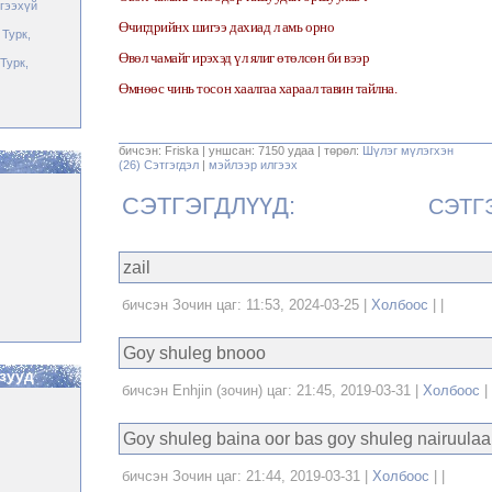
гээхүй
Өчигдрийнх шигээ дахиад л амь орно
Турк,
Өвөл чамайг ирэхэд үл ялиг өтөлсөн би вээр
Турк,
Өмнөөс чинь тосон хаалгаа хараал тавин тайлна.
бичсэн: Friska | уншсан: 7150 удаа | төрөл:
Шүлэг мүлэгхэн
(26) Cэтгэгдэл
|
мэйлээр илгээх
СЭТГЭГДЛҮҮД:
СЭТГ
zail
бичсэн Зочин цаг: 11:53, 2024-03-25 |
Холбоос
| |
Goy shuleg bnooo
зууд
бичсэн Enhjin (зочин) цаг: 21:45, 2019-03-31 |
Холбоос
| 
Goy shuleg baina oor bas goy shuleg nairuulaa
бичсэн Зочин цаг: 21:44, 2019-03-31 |
Холбоос
| |