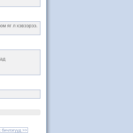
юм яг л хэвээрээ.
гад
 бичлэгүүд >>