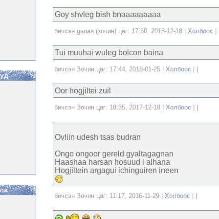
Goy shvleg bish bnaaaaaaaaa
бичсэн ganaa (зочин) цаг: 17:30, 2018-12-18 |
Холбоос
| 
Tui muuhai wuleg bolcon baina
бичсэн Зочин цаг: 17:44, 2018-01-25 |
Холбоос
| |
ууд
Oor hogjiltei zuil
бичсэн Зочин цаг: 18:35, 2017-12-18 |
Холбоос
| |
Ovliin udesh tsas budran
Ongo ongoor gereld gyaltagagnan
Haashaa harsan hosuud l alhana
Hogjiltein argagui ichinguiren ineen
ла
бичсэн Зочин цаг: 11:17, 2016-11-29 |
Холбоос
| |