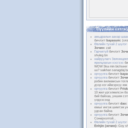
Сүүлийн сэтгэг
амьдралын аахар шаа
бичлэгт
bayasum:
(хяз
Өвлийн тухай 2 шүлэг
Зочин:
zail
Гарчиггүй
бичлэгт
Зоч
shuleg bn
найруулагч Звягинцев
ярилцлагын хэсгээс
би
WOW Ska min bichseer
uu? saikhan sanagdaj b
орчуулга
бичлэгт
baya
орчуулга
бичлэгт
Зочи
робин вилиамсын тоглос
дээр нэг иймэрхүү юм 
орчуулга
бичлэгт
Frisk
10 жил үргэлжилсэн бо
бий байхаа, уншиж сэт
үлдээсэнд
орчуулга
бичлэгт
dao:
юмыг ингэж шимтэж у
удсан байна
орчуулга
бичлэгт
Зочи
Сонирхолтой...
Өвлийн тухай 2 шүлэг
Enhjin (зочин):
Goy sh