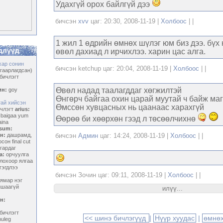
Удахгүй орох байлгүй дээ
бичсэн
xvv
цаг: 20:30, 2008-11-19 |
Холбоос
| |
1 жил 1 өдрийн өмнөх шүлэг юм биз дээ. бүх 
длүүд
өвөл дахиад л ирчихлээ. харин цас алга.
хар сонин
бичсэн ketchup цаг: 20:04, 2008-11-19 |
Холбоос
| |
гаарлагдсан)
бичлэгт
Өвөл надад таалагддаг хөгжилтэй
ин:
goy
Өнгөрч байгаа охин царай муутай ч байж ма
тай хийсэн
Өмссөн хувцасных нь цаанаас харахгүй
члэгт
arius:
 baigaa yum
Өөрөө би хөөрхөн гээд л төсөөлчихнө
aina
sum:
н:
дашрамд,
бичсэн
Админ
цаг: 14:24, 2008-11-19 |
Холбоос
| |
он final cut
гардаг
a:
орчуулга
лохоор ялгаа
гэгдлээ
бичсэн Зочин цаг: 09:11, 2008-11-19 |
Холбоос
| |
ямар нэг
ншаагүй
илүү...
н:
бичлэгт
<< шинэ бичлэгүүд
|
Нүүр хуудас
|
өмнөх
uleg