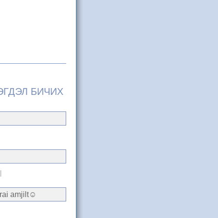
ЭГДЭЛ БИЧИХ
|
rai amjilt☺