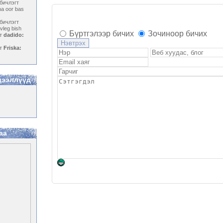
бичлэгт
a oor bas
бичлэгт
leg bish
Бүртгэлээр бичих
Зочиноор бичих
гт
dadido:
гт
Friska:
дээллүүд
аа