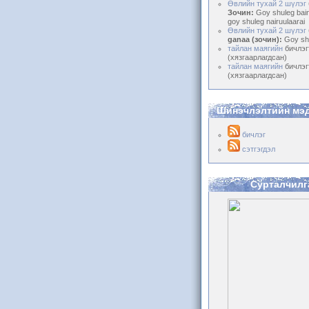
Өвлийн тухай 2 шүлэг
Зочин:
Goy shuleg bain
goy shuleg nairuulaarai
Өвлийн тухай 2 шүлэг
ganaa (зочин):
Goy shv
тайлан маягийн
бичлэ
(хязгаарлагдсан)
тайлан маягийн
бичлэ
(хязгаарлагдсан)
Шинэчлэлтийн мэ
бичлэг
сэтгэгдэл
Сурталчилг