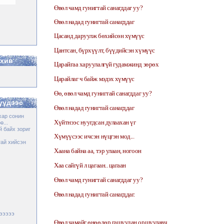
Өвөл чамд гунигтай санагддаг уу?
Өвөл надад гунигтай санагддаг
Цасанд даруулж бөхийсөн хүмүүс
Цантсан, бүрхүүлт, бүүдийсэн хүмүүс
рхив
Царайгаа харуулалгүй гудамжинд зөрөх
Царайлаг ч байж мэдэх хүмүүс
Өө, өвөл чамд гунигтай санагддаг уу?
үүдээс
Өвөл надад гунигтай санагддаг
хар сонин
Хүйтнээс нуугдсан дулаахан үг
...
й байх зориг
Хүмүүсээс ичсэн нүцгэн мод...
тай хийсэн
Хаана байна аа, тэр улаан, ногоон
Хаа сайгүй л цагаан.. цагаан
Өвөл чамд гунигтай санагддаг уу?
Өвөл надад гунигтай санагддаг.
вэээээ
Өвөл чамайг өнөөдөр гашуудан оршуулавч