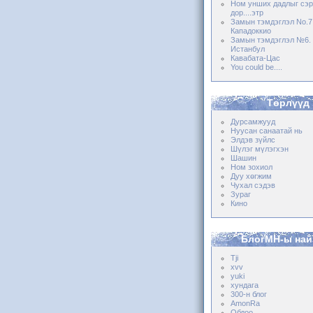
Ном унших дадлыг сэр
дор....этр
Замын тэмдэглэл No.7 
Кападоккио
Замын тэмдэглэл №6. 
Истанбул
Кавабата-Цас
You could be....
Төрлүүд
Дурсамжууд
Нуусан санаатай нь
Элдэв зүйлс
Шүлэг мүлэгхэн
Шашин
Ном зохиол
Дуу хөгжим
Чухал сэдэв
Зураг
Кино
БлогМН-ы най
Tji
xvv
yuki
хундага
300-н блог
AmonRa
Обдоо