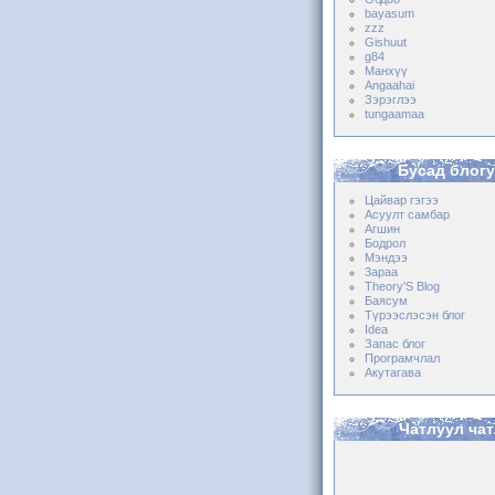
bayasum
zzz
Gishuut
g84
Манхүү
Angaahai
Зэрэглээ
tungaamaa
Бусад блог
Цайвар гэгээ
Асуулт самбар
Агшин
Бодрол
Мэндээ
3араа
Theory'S Blog
Баясум
Түрээслэсэн блог
Idea
Запас блог
Програмчлал
Акутагава
Чатлуул чат